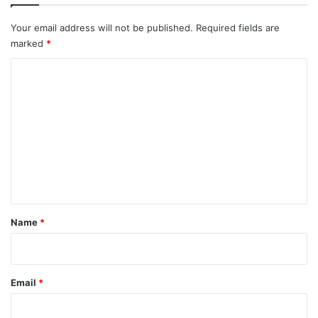
Your email address will not be published.
Required fields are
marked
*
C
o
m
m
e
n
t
Name
*
Email
*