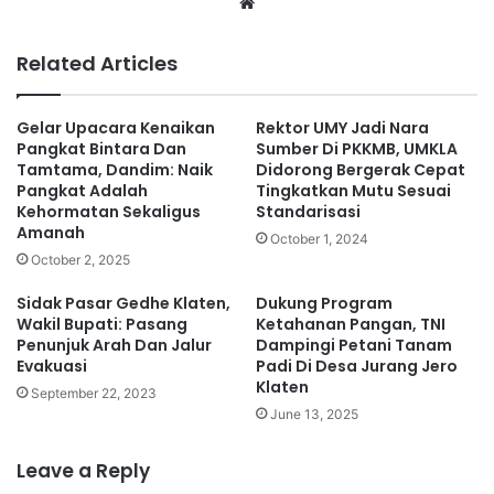
We
bsi
te
Related Articles
Gelar Upacara Kenaikan
Rektor UMY Jadi Nara
Pangkat Bintara Dan
Sumber Di PKKMB, UMKLA
Tamtama, Dandim: Naik
Didorong Bergerak Cepat
Pangkat Adalah
Tingkatkan Mutu Sesuai
Kehormatan Sekaligus
Standarisasi
Amanah
October 1, 2024
October 2, 2025
Sidak Pasar Gedhe Klaten,
Dukung Program
Wakil Bupati: Pasang
Ketahanan Pangan, TNI
Penunjuk Arah Dan Jalur
Dampingi Petani Tanam
Evakuasi
Padi Di Desa Jurang Jero
Klaten
September 22, 2023
June 13, 2025
Leave a Reply