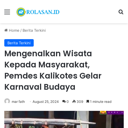
Menu
S
Home
/
Berita Terkini
Berita Terkini
Mengenalkan Wisata
Kepada Masyarakat,
Pemdes Kalikotes Gelar
Karnaval Budaya
mar fath
August 25, 2024
0
309
1 minute read