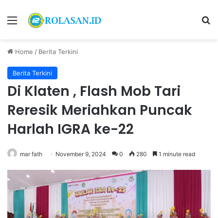
Menu
S
Home
/
Berita Terkini
Berita Terkini
Di Klaten , Flash Mob Tari
Reresik Meriahkan Puncak
Harlah IGRA ke-22
mar fath
November 9, 2024
0
280
1 minute read