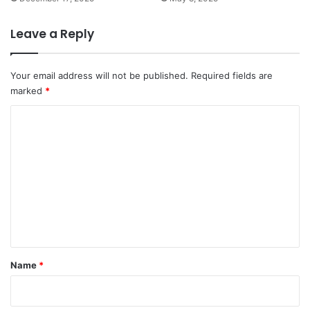
Leave a Reply
Your email address will not be published.
Required fields are
marked
*
C
o
m
m
e
n
t
Name
*