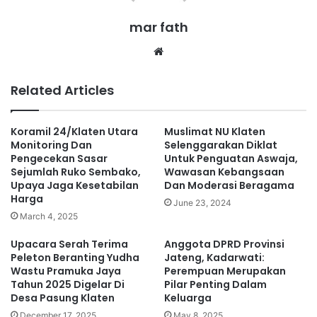
mar fath
We
bsi
te
Related Articles
Koramil 24/Klaten Utara
Muslimat NU Klaten
Monitoring Dan
Selenggarakan Diklat
Pengecekan Sasar
Untuk Penguatan Aswaja,
Sejumlah Ruko Sembako,
Wawasan Kebangsaan
Upaya Jaga Kesetabilan
Dan Moderasi Beragama
Harga
June 23, 2024
March 4, 2025
Upacara Serah Terima
Anggota DPRD Provinsi
Peleton Beranting Yudha
Jateng, Kadarwati:
Wastu Pramuka Jaya
Perempuan Merupakan
Tahun 2025 Digelar Di
Pilar Penting Dalam
Desa Pasung Klaten
Keluarga
December 17, 2025
May 8, 2025