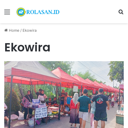
Menu
S
Home
/
Ekowira
Ekowira