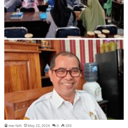
mar fath
May 22, 2024
0
293