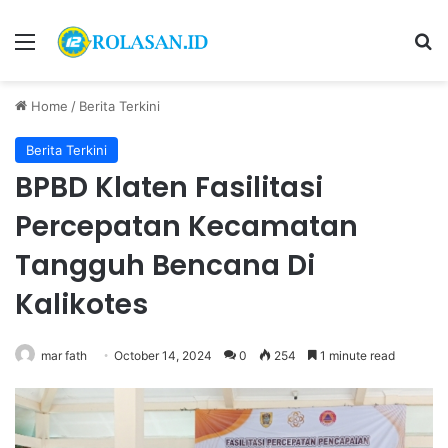
Menu
S
Home
/
Berita Terkini
Berita Terkini
BPBD Klaten Fasilitasi
Percepatan Kecamatan
Tangguh Bencana Di
Kalikotes
mar fath
October 14, 2024
0
254
1 minute read