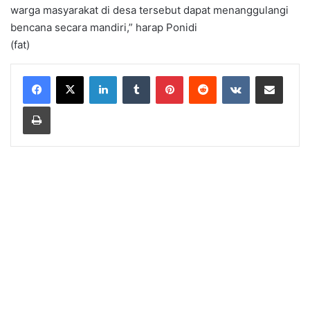
warga masyarakat di desa tersebut dapat menanggulangi
bencana secara mandiri,” harap Ponidi
(fat)
LinkedIn
Tumblr
Pinterest
Reddit
VKontakte
Share via Email
Print