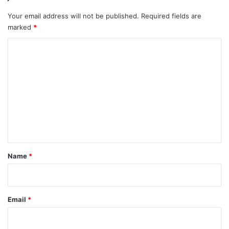
Your email address will not be published.
Required fields are
marked
*
C
o
m
m
e
n
t
Name
*
Email
*