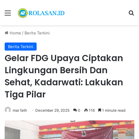
Menu
S
Home
/
Berita Terkini
Berita Terkini
Gelar FDG Upaya Ciptakan
Lingkungan Bersih Dan
Sehat, Kadarwati: Lakukan
Tiga Pilar
mar fath
December 29, 2025
0
116
1 minute read