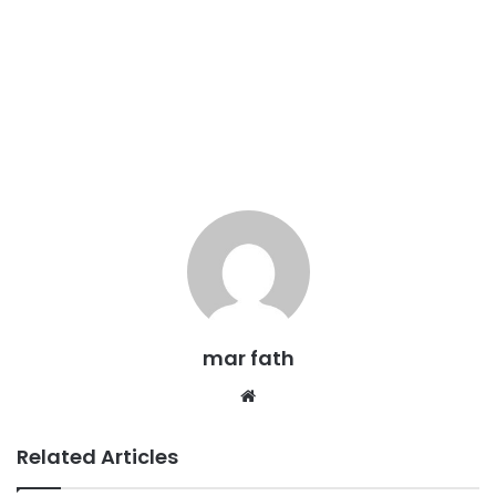
mar fath
We
bsi
te
Related Articles