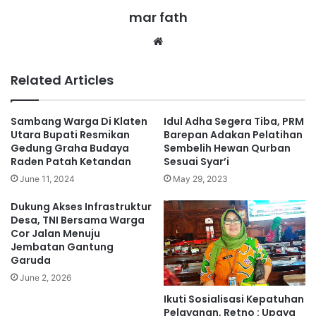
mar fath
We
bsi
te
Related Articles
Sambang Warga Di Klaten
Idul Adha Segera Tiba, PRM
Utara Bupati Resmikan
Barepan Adakan Pelatihan
Gedung Graha Budaya
Sembelih Hewan Qurban
Raden Patah Ketandan
Sesuai Syar’i
June 11, 2024
May 29, 2023
Dukung Akses Infrastruktur
Desa, TNI Bersama Warga
Cor Jalan Menuju
Jembatan Gantung
Garuda
June 2, 2026
Ikuti Sosialisasi Kepatuhan
Pelayanan, Retno : Upaya