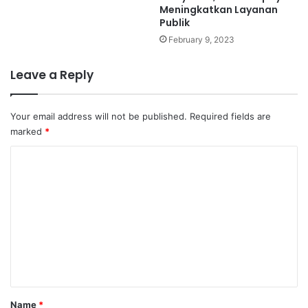
Meningkatkan Layanan
Publik
February 9, 2023
Leave a Reply
Your email address will not be published.
Required fields are
marked
*
C
o
m
m
e
n
t
Name
*