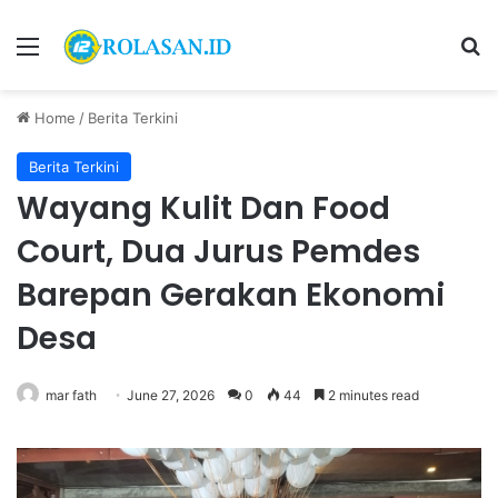
Menu
S
Home
/
Berita Terkini
Berita Terkini
Wayang Kulit Dan Food
Court, Dua Jurus Pemdes
Barepan Gerakan Ekonomi
Desa
mar fath
June 27, 2026
0
44
2 minutes read