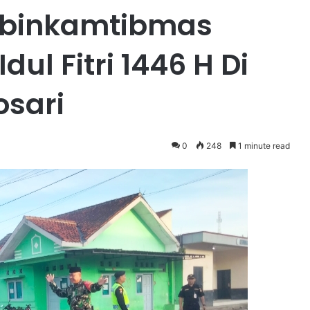
abinkamtibmas
ul Fitri 1446 H Di
sari
0
248
1 minute read