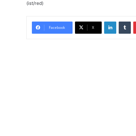
(ist/red)
LinkedIn
Tumblr
Facebook
X