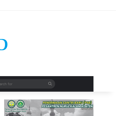
Search
for