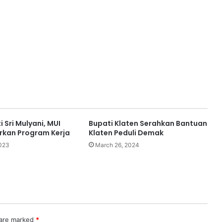
 Sri Mulyani, MUI
Bupati Klaten Serahkan Bantuan
rkan Program Kerja
Klaten Peduli Demak
2023
March 26, 2024
 are marked
*