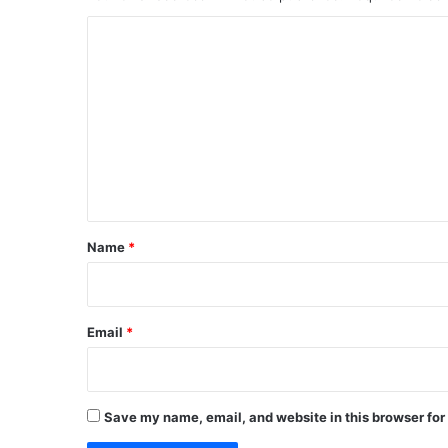
C
o
m
m
e
n
t
Name
*
Email
*
Save my name, email, and website in this browser for