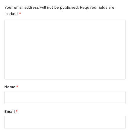
Your email address will not be published.
Required fields are
marked
*
C
o
m
m
e
n
t
Name
*
Email
*