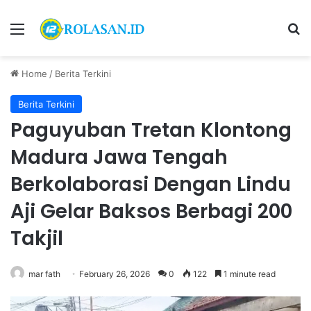
Menu
S
Home
/
Berita Terkini
Berita Terkini
Paguyuban Tretan Klontong
Madura Jawa Tengah
Berkolaborasi Dengan Lindu
Aji Gelar Baksos Berbagi 200
Takjil
mar fath
February 26, 2026
0
122
1 minute read