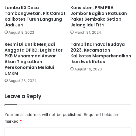
Lomba K3 Desa
Konsisten, PRM PRA
Tambongwetan, Plt Camat
Jombor Bagikan Ratusan
Kalikotes Turun Langsung
Paket Sembako Setiap
Jadi Juri
Jelang Idul Fitri
August 8, 2023
March 31, 2024
Resmi Dilantik Menjadi
Tampil Karnaval Budaya
Anggota DPRD, Legislator
2023, Kecamatan
PKB Muhammad Anwar
Kalikotes Memperkenalkan
Akan Tingkatkan
Ikon Iwak Kotes
Perekonomian Melalui
August 19, 2023
UMKM
August 23, 2024
Leave a Reply
Your email address will not be published.
Required fields are
marked
*
C