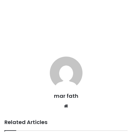
mar fath
We
bsi
te
Related Articles