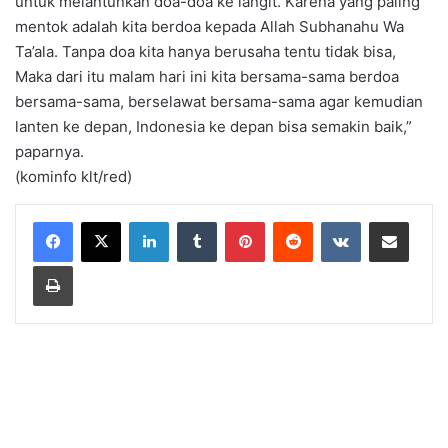
untuk melantunkan doa-doa ke langit. Karena yang paling
mentok adalah kita berdoa kepada Allah Subhanahu Wa
Ta’ala. Tanpa doa kita hanya berusaha tentu tidak bisa,
Maka dari itu malam hari ini kita bersama-sama berdoa
bersama-sama, berselawat bersama-sama agar kemudian
lanten ke depan, Indonesia ke depan bisa semakin baik,”
paparnya.
(kominfo klt/red)
LinkedIn
Tumblr
Pinterest
Reddit
VKontakte
Share via Email
Print