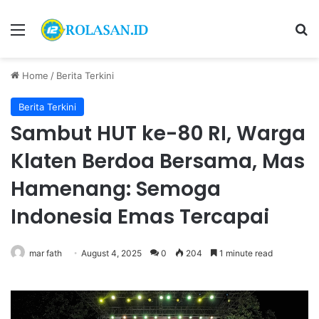
Menu
S
Home
/
Berita Terkini
Berita Terkini
Sambut HUT ke-80 RI, Warga
Klaten Berdoa Bersama, Mas
Hamenang: Semoga
Indonesia Emas Tercapai
mar fath
August 4, 2025
0
204
1 minute read