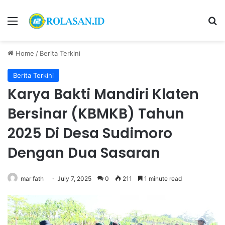
Menu
S
Home
/
Berita Terkini
Berita Terkini
Karya Bakti Mandiri Klaten
Bersinar (KBMKB) Tahun
2025 Di Desa Sudimoro
Dengan Dua Sasaran
mar fath
July 7, 2025
0
211
1 minute read