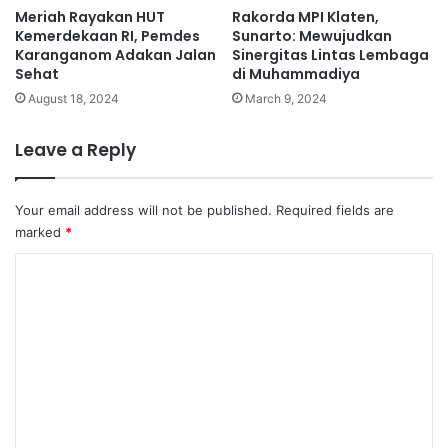
Meriah Rayakan HUT
Rakorda MPI Klaten,
Kemerdekaan RI, Pemdes
Sunarto: Mewujudkan
Karanganom Adakan Jalan
Sinergitas Lintas Lembaga
Sehat
di Muhammadiya
August 18, 2024
March 9, 2024
Leave a Reply
Your email address will not be published.
Required fields are
marked
*
C
o
m
m
e
n
t