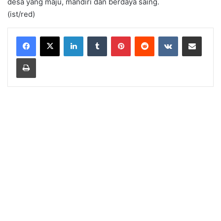
desa yang maju, mandiri dan berdaya saing.
(ist/red)
LinkedIn
Tumblr
Pinterest
Reddit
VKontakte
Share via Email
Print