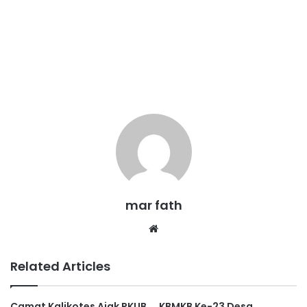
mar fath
We
bsi
te
Related Articles
Camat Kalikotes Ajak PKUB
KBMKB Ke-23 Desa