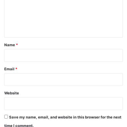
m
m
e
n
t
Name
*
Email
*
Website
Save my name, email, and website in this browser for the next
time I comment.