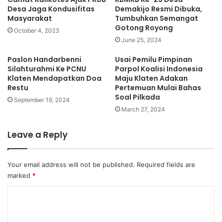
Desa Jaga Kondusifitas
Demakijo Resmi Dibuka,
Masyarakat
Tumbuhkan Semangat
Gotong Royong
October 4, 2023
June 25, 2024
Paslon Handarbenni
Usai Pemilu Pimpinan
Silahturahmi Ke PCNU
Parpol Koalisi Indonesia
Klaten Mendapatkan Doa
Maju Klaten Adakan
Restu
Pertemuan Mulai Bahas
Soal Pilkada
September 19, 2024
March 27, 2024
Leave a Reply
Your email address will not be published.
Required fields are
marked
*
C
o