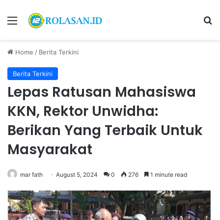
Menu
S
Home
/
Berita Terkini
Berita Terkini
Lepas Ratusan Mahasiswa
KKN, Rektor Unwidha:
Berikan Yang Terbaik Untuk
Masyarakat
mar fath
August 5, 2024
0
276
1 minute read