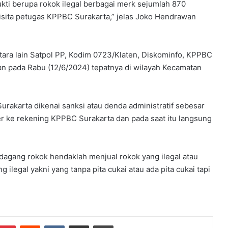
kti berupa rokok ilegal berbagai merk sejumlah 870
isita petugas KPPBC Surakarta,” jelas Joko Hendrawan
ara lain Satpol PP, Kodim 0723/Klaten, Diskominfo, KPPBC
 pada Rabu (12/6/2024) tepatnya di wilayah Kecamatan
rakarta dikenai sanksi atau denda administratif sebesar
r ke rekening KPPBC Surakarta dan pada saat itu langsung
agang rokok hendaklah menjual rokok yang ilegal atau
 ilegal yakni yang tanpa pita cukai atau ada pita cukai tapi
Pinterest
Reddit
VKontakte
Share via Email
Print