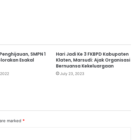
enghijauan, SMPN 1
Hari Jadi Ke 3 FKBPD Kabupaten
elorakan Esakal
Klaten, Marsudi: Ajak Organisasi
Bernuansa Kekeluargaan
 2022
July 23, 2023
 are marked
*