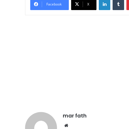
Facebook
X
mar fath
We