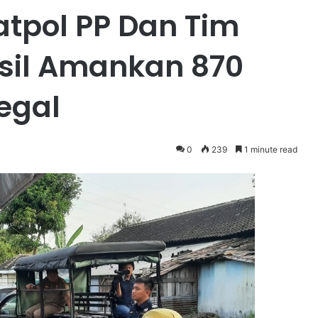
tpol PP Dan Tim
sil Amankan 870
egal
0
239
1 minute read