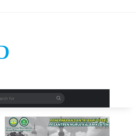
Search
for