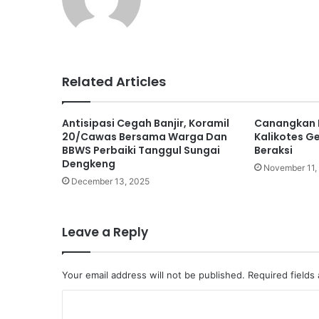
bsi
te
Related Articles
Antisipasi Cegah Banjir, Koramil
Canangkan P
20/Cawas Bersama Warga Dan
Kalikotes G
BBWS Perbaiki Tanggul Sungai
Beraksi
Dengkeng
November 11,
December 13, 2025
Leave a Reply
Your email address will not be published.
Required fields
C