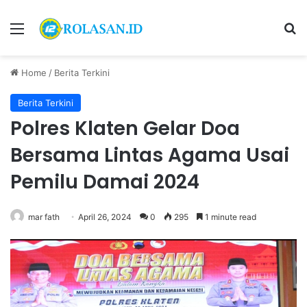
Menu
S
Home
/
Berita Terkini
Berita Terkini
Polres Klaten Gelar Doa
Bersama Lintas Agama Usai
Pemilu Damai 2024
mar fath
April 26, 2024
0
295
1 minute read