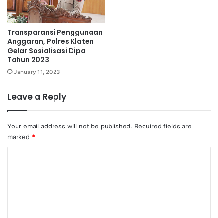
Transparansi Penggunaan
Anggaran, Polres Klaten
Gelar Sosialisasi Dipa
Tahun 2023
January 11, 2023
Leave a Reply
Your email address will not be published.
Required fields are
marked
*
C
o
m
m
e