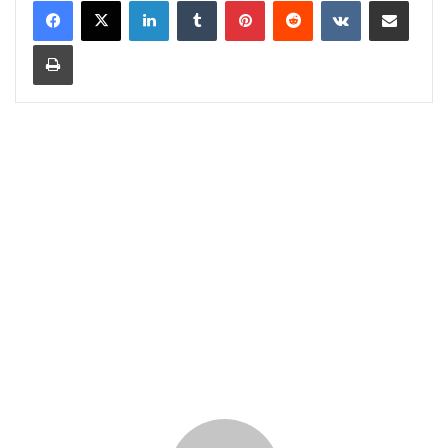
LinkedIn
Tumblr
Pinterest
Reddit
VKontakte
Share via Email
Print