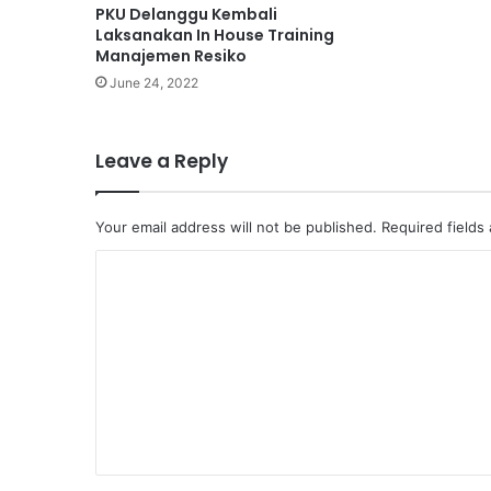
PKU Delanggu Kembali
Laksanakan In House Training
Manajemen Resiko
June 24, 2022
Leave a Reply
Your email address will not be published.
Required fields
C
o
m
m
e
n
t