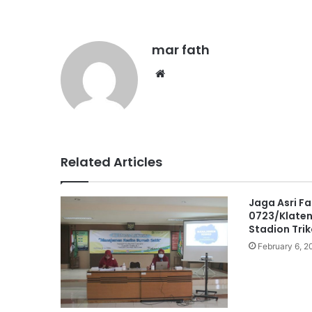
mar fath
We
bsi
te
Related Articles
Jaga Asri F
0723/Klaten 
Stadion Tri
February 6, 2