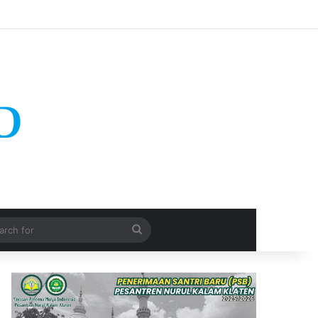
Search
for