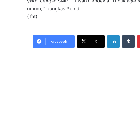
yakni dengan SMP IT Insan Cendekia Trucuk agar s
umum, ” pungkas Ponidi
( fat)
LinkedIn
Tumblr
Facebook
X