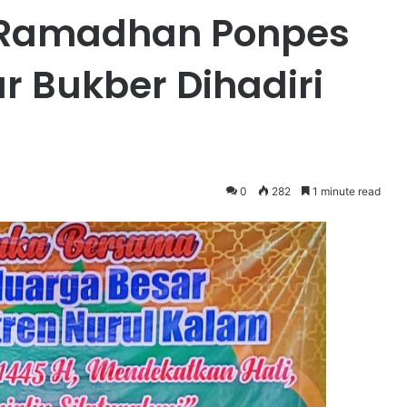
 Ramadhan Ponpes
r Bukber Dihadiri
0
282
1 minute read