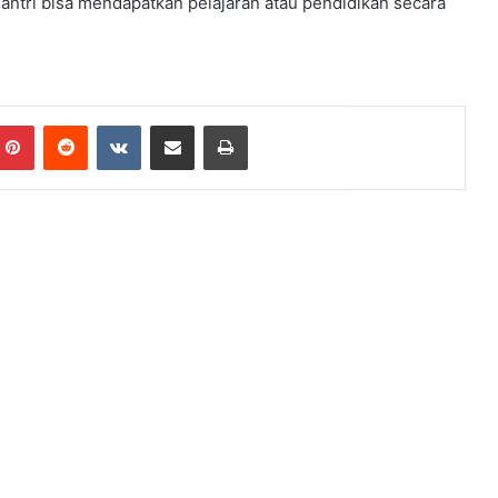
antri bisa mendapatkan pelajaran atau pendidikan secara
Pinterest
Reddit
VKontakte
Share via Email
Print