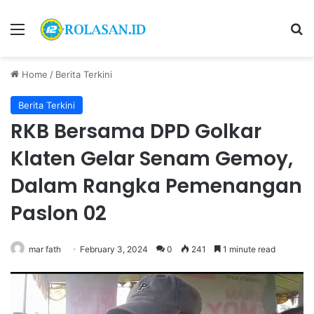
Menu
S
Home
/
Berita Terkini
Berita Terkini
RKB Bersama DPD Golkar
Klaten Gelar Senam Gemoy,
Dalam Rangka Pemenangan
Paslon 02
mar fath
February 3, 2024
0
241
1 minute read