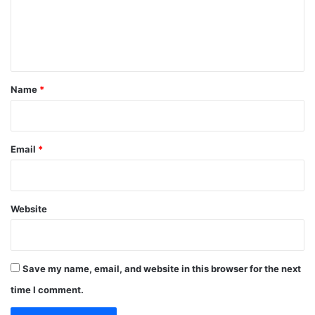
m
e
n
t
Name
*
Email
*
Website
Save my name, email, and website in this browser for the next
time I comment.