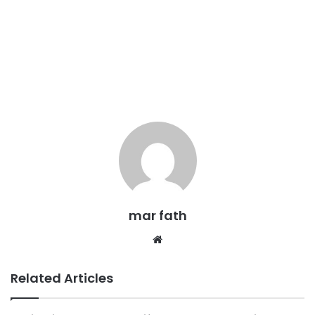
mar fath
We
bsi
te
Related Articles