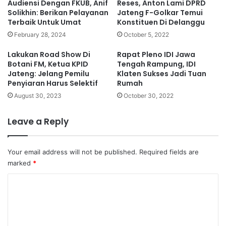
Audiensi Dengan FKUB, Anif
Reses, Anton Lami DPRD
Solikhin: Berikan Pelayanan
Jateng F-Golkar Temui
Terbaik Untuk Umat
Konstituen Di Delanggu
February 28, 2024
October 5, 2022
Lakukan Road Show Di
Rapat Pleno IDI Jawa
Botani FM, Ketua KPID
Tengah Rampung, IDI
Jateng: Jelang Pemilu
Klaten Sukses Jadi Tuan
Penyiaran Harus Selektif
Rumah
August 30, 2023
October 30, 2022
Leave a Reply
Your email address will not be published.
Required fields are
marked
*
C
o
m