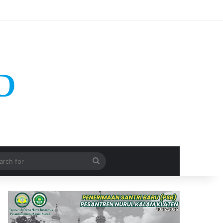
Search
for