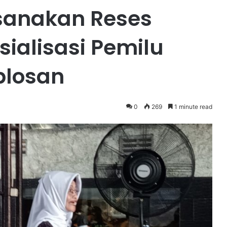
ksanakan Reses
ialisasi Pemilu
blosan
0
269
1 minute read