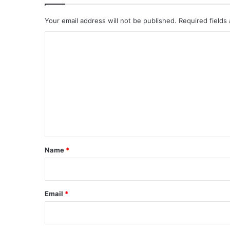
Your email address will not be published.
Required fields
C
o
m
m
e
n
t
Name
*
Email
*