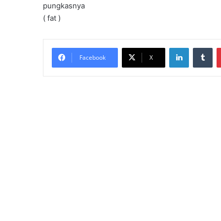
pungkasnya
( fat )
LinkedIn
Tumblr
Facebook
X