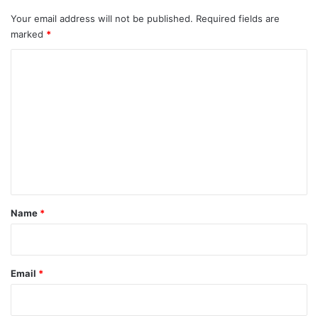
Your email address will not be published.
Required fields are
marked
*
C
o
m
m
e
n
t
Name
*
Email
*