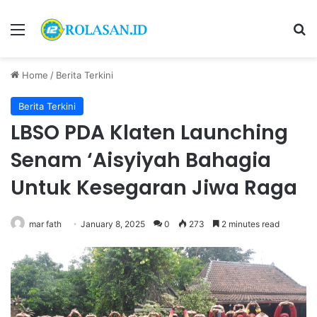
Menu
S
Home
/
Berita Terkini
Berita Terkini
LBSO PDA Klaten Launching
Senam ‘Aisyiyah Bahagia
Untuk Kesegaran Jiwa Raga
mar fath
January 8, 2025
0
273
2 minutes read