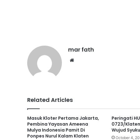
mar fath
We
bsi
te
Related Articles
Masuk Kloter Pertama Jakarta,
Peringati H
Pembina Yayasan Ameena
0723/Klaten
Mulya Indonesia Pamit Di
Wujud Syuk
Ponpes Nurul Kalam Klaten
October 4, 2