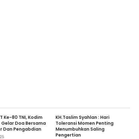
UT Ke-80 TNI, Kodim
KH.Taslim Syahlan : Hari
 Gelar Doa Bersama
Toleransi Momen Penting
ur Dan Pengabdian
Menumbuhkan Saling
Pengertian
025