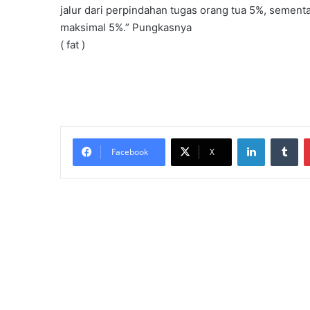
jalur dari perpindahan tugas orang tua 5%, sementa
maksimal 5%.” Pungkasnya
( fat )
LinkedIn
Tumblr
Facebook
X