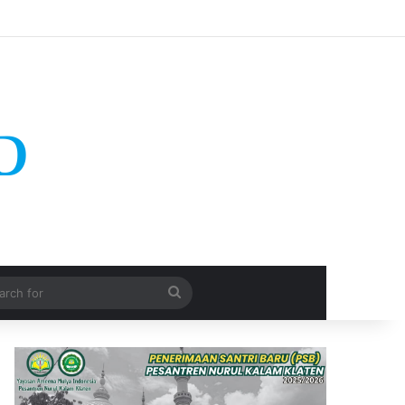
Search
for