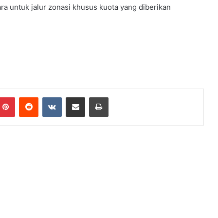
ra untuk jalur zonasi khusus kuota yang diberikan
Pinterest
Reddit
VKontakte
Share via Email
Print