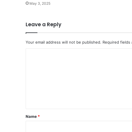
May 3, 2025
Leave a Reply
Your email address will not be published.
Required fields
C
o
m
m
e
n
t
Name
*