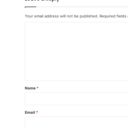
Your email address will not be published.
Required fields
C
o
m
m
e
n
t
Name
*
Email
*