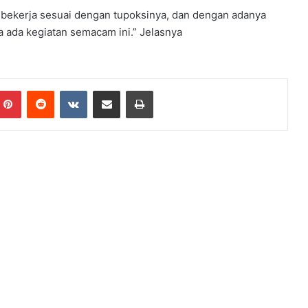
bekerja sesuai dengan tupoksinya, dan dengan adanya
ada kegiatan semacam ini.” Jelasnya
Pinterest
Reddit
VKontakte
Share via Email
Print