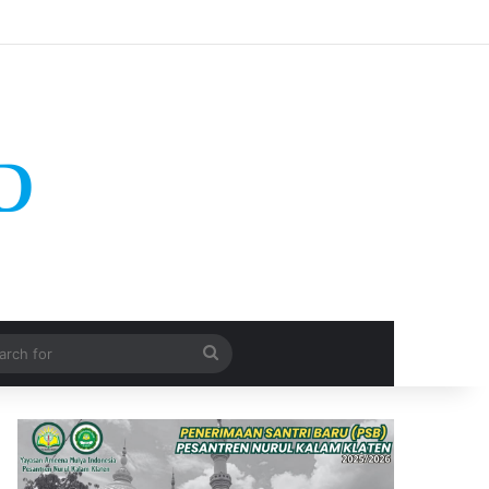
Search
for