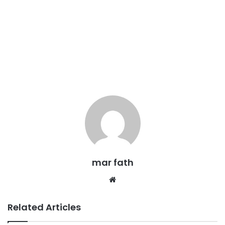
mar fath
We
bsi
te
Related Articles