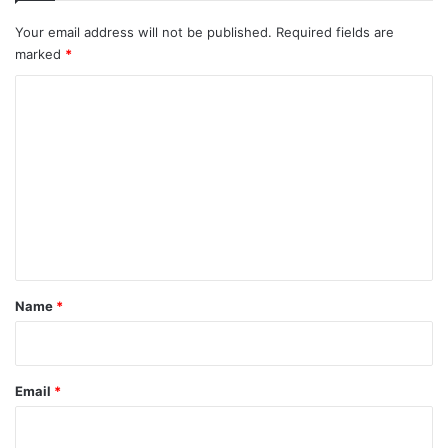
Your email address will not be published.
Required fields are
marked
*
C
o
m
m
e
n
t
Name
*
Email
*