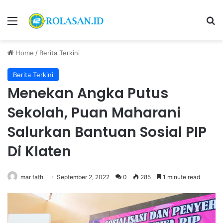
Menu
S
Home
/
Berita Terkini
Berita Terkini
Menekan Angka Putus
Sekolah, Puan Maharani
Salurkan Bantuan Sosial PIP
Di Klaten
mar fath
September 2, 2022
0
285
1 minute read