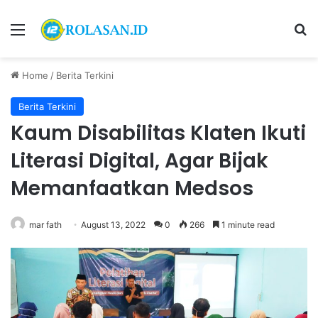
Menu
S
Home
/
Berita Terkini
Berita Terkini
Kaum Disabilitas Klaten Ikuti
Literasi Digital, Agar Bijak
Memanfaatkan Medsos
mar fath
August 13, 2022
0
266
1 minute read