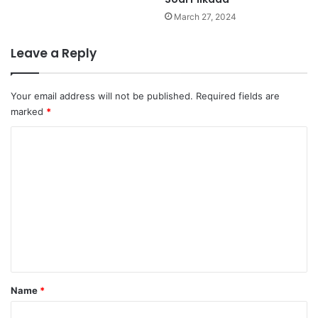
March 27, 2024
Leave a Reply
Your email address will not be published.
Required fields are
marked
*
C
o
m
m
e
n
t
Name
*