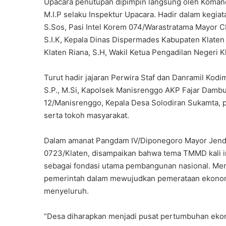
Upacara penutupan dipimpin langsung oleh Komanda
M.I.P selaku Inspektur Upacara. Hadir dalam kegia
S.Sos, Pasi Intel Korem 074/Warastratama Mayor C
S.I.K, Kepala Dinas Dispermades Kabupaten Klaten
Klaten Riana, S.H, Wakil Ketua Pengadilan Negeri 
Turut hadir jajaran Perwira Staf dan Danramil Ko
S.P., M.Si, Kapolsek Manisrenggo AKP Fajar Dambud
12/Manisrenggo, Kepala Desa Solodiran Sukamta, 
serta tokoh masyarakat.
Dalam amanat Pangdam IV/Diponegoro Mayor Jender
0723/Klaten, disampaikan bahwa tema TMMD kali 
sebagai fondasi utama pembangunan nasional. Me
pemerintah dalam mewujudkan pemerataan ekonomi
menyeluruh.
“Desa diharapkan menjadi pusat pertumbuhan ekon