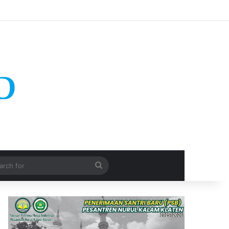
Search
for