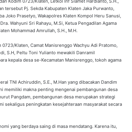
n Kodim 0723/Klaten, Letkol Inf Slamet Hardianto, S.H.,
tan tersebut Pj. Sekda Kabupaten Klaten Jaka Purwanto,
ba Joko Prasetyo, Wakapolres Klaten Kompol Heru Sanusi,
 Dra. Wahyuni Sri Rahayu, M.Si, Ketua Pengadilan Agama
Klaten Mohammad Amrullah, S.H., M.H.
dim 0723/Klaten, Camat Manisrenggo Wachyu Adi Pratomo,
i, S.H, Peltu Toni Yulianto mewakili Danramil
para kepala desa se-Kecamatan Manisrenggo, tokoh agama
al TNI Achiruddin, S.E., M.Han yang dibacakan Dandim
ini memiliki makna penting mengenai pembangunan desa
nurut Pangdam, pembangunan desa merupakan strategi
 sekaligus peningkatan kesejahteraan masyarakat secara
omi yang berdaya saing di masa mendatang. Karena itu,