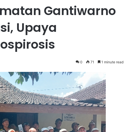
amatan Gantiwarno
si, Upaya
ospirosis
0
71
1 minute read