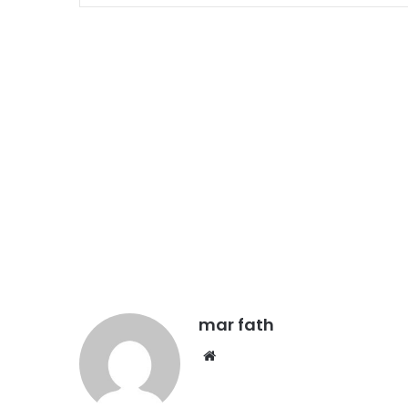
mar fath
We
bsi
te