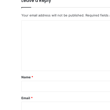
Leave a Reply
Your email address will not be published.
Required fields
C
o
m
m
e
n
t
Name
*
Email
*