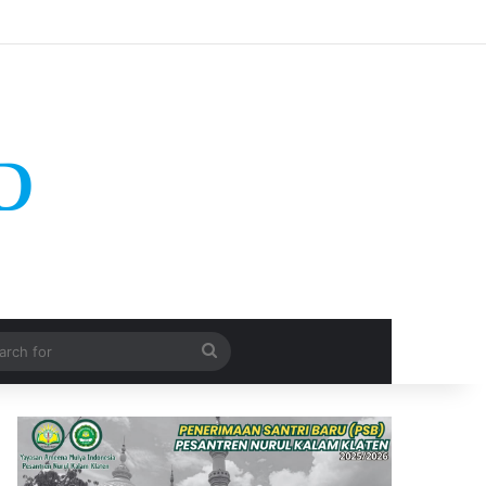
Search
for