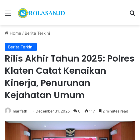
Menu
S
Home
/
Berita Terkini
Berita Terkini
Rilis Akhir Tahun 2025: Polres
Klaten Catat Kenaikan
Kinerja, Penurunan
Kejahatan Umum
mar fath
December 31, 2025
0
117
2 minutes read