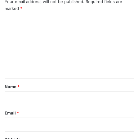
Your email address will not be published.
Required fields are
marked
*
C
o
m
m
e
n
t
Name
*
Email
*