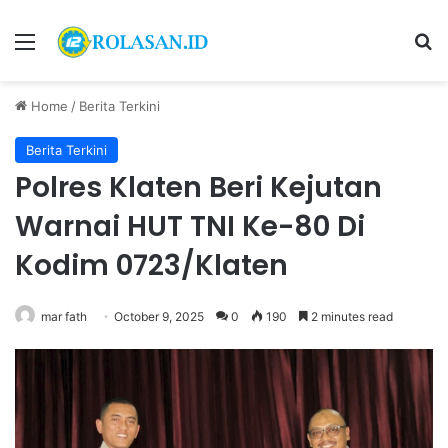
Menu
S
Home
/
Berita Terkini
Berita Terkini
Polres Klaten Beri Kejutan
Warnai HUT TNI Ke-80 Di
Kodim 0723/Klaten
mar fath
October 9, 2025
0
190
2 minutes read