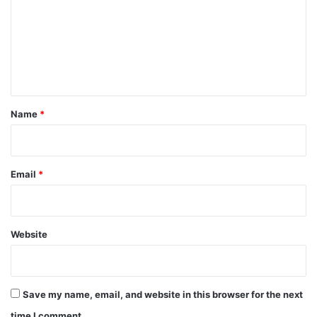
m
m
e
n
t
Name
*
Email
*
Website
Save my name, email, and website in this browser for the next
time I comment.