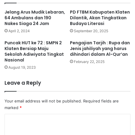
Jelang Arus Mudik Lebaran,
PD FTBM Kabupaten Klaten
64 Ambulans dan 190
Dilantik, Akan Tingkatkan
Nakes Siaga 24 Jam
Budaya Literasi
April 2, 2024
September 20, 2025
Puncak HUT ke 72 : SMPN 2
Pengajian Tarjih : Rupa dan
Klaten Bersiap Maju
Jenis jahiliyah yang harus
Sekolah Adiwiyata Tingkat
dihindari dalam Al-Qur’an
Nasional
February 22, 2025
August 19, 2023
Leave a Reply
Your email address will not be published.
Required fields are
marked
*
C
o