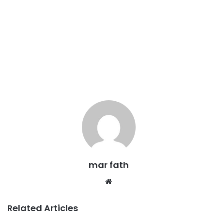
mar fath
We
bsi
te
Related Articles