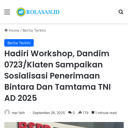
Menu
S
Home
/
Berita Terkini
Berita Terkini
Hadiri Workshop, Dandim
0723/Klaten Sampaikan
Sosialisasi Penerimaan
Bintara Dan Tamtama TNI
AD 2025
mar fath
September 26, 2025
0
179
1 minute read