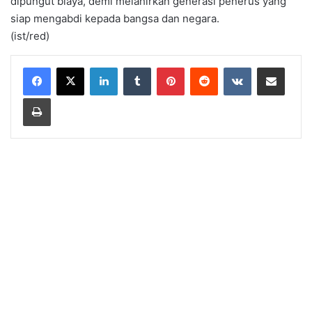
dipungut biaya, demi melahirkan generasi penerus yang
siap mengabdi kepada bangsa dan negara.
(ist/red)
LinkedIn
Tumblr
Pinterest
Reddit
VKontakte
Share via Email
Print