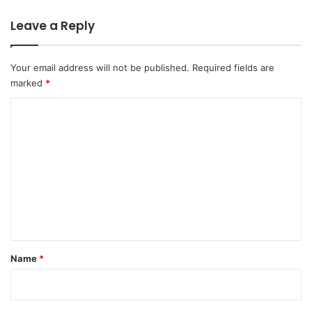
Leave a Reply
Your email address will not be published.
Required fields are
marked
*
C
o
m
m
e
n
t
Name
*