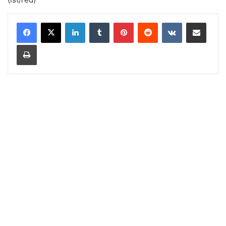
LinkedIn
Tumblr
Pinterest
Reddit
VKontakte
Share via Email
Print