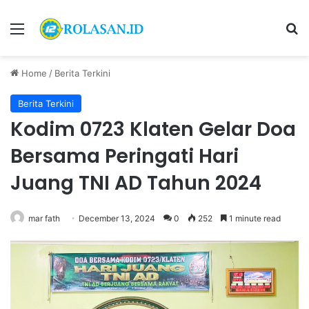
Menu
S
Home
/
Berita Terkini
Berita Terkini
Kodim 0723 Klaten Gelar Doa
Bersama Peringati Hari
Juang TNI AD Tahun 2024
mar fath
December 13, 2024
0
252
1 minute read