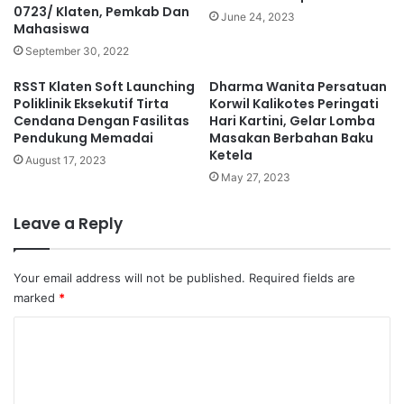
0723/ Klaten, Pemkab Dan
June 24, 2023
Mahasiswa
September 30, 2022
RSST Klaten Soft Launching
Dharma Wanita Persatuan
Poliklinik Eksekutif Tirta
Korwil Kalikotes Peringati
Cendana Dengan Fasilitas
Hari Kartini, Gelar Lomba
Pendukung Memadai
Masakan Berbahan Baku
Ketela
August 17, 2023
May 27, 2023
Leave a Reply
Your email address will not be published.
Required fields are
marked
*
C
o
m