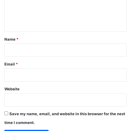
m
e
n
t
Name
*
Email
*
Website
Save my name, email, and website in this browser for the next
time I comment.