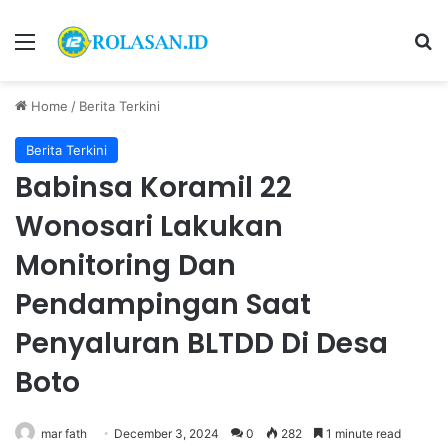
Menu
S
Home
/
Berita Terkini
Berita Terkini
Babinsa Koramil 22
Wonosari Lakukan
Monitoring Dan
Pendampingan Saat
Penyaluran BLTDD Di Desa
Boto
mar fath
December 3, 2024
0
282
1 minute read