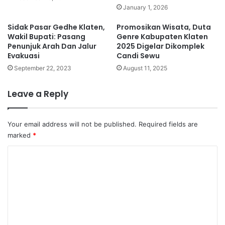
January 1, 2026
Sidak Pasar Gedhe Klaten,
Promosikan Wisata, Duta
Wakil Bupati: Pasang
Genre Kabupaten Klaten
Penunjuk Arah Dan Jalur
2025 Digelar Dikomplek
Evakuasi
Candi Sewu
September 22, 2023
August 11, 2025
Leave a Reply
Your email address will not be published.
Required fields are
marked
*
C
o
m
m
e