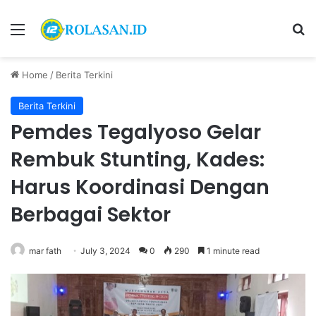
Menu
S
Home
/
Berita Terkini
Berita Terkini
Pemdes Tegalyoso Gelar
Rembuk Stunting, Kades:
Harus Koordinasi Dengan
Berbagai Sektor
mar fath
July 3, 2024
0
290
1 minute read