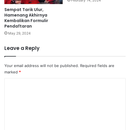
February 14, 2024
Sempat Tarik Ulur,
Hamenang Akhirnya
Kembalikan Formulir
Pendaftaran
May 29, 2024
Leave a Reply
Your email address will not be published.
Required fields are
marked
*
C
o
m
m
e
n