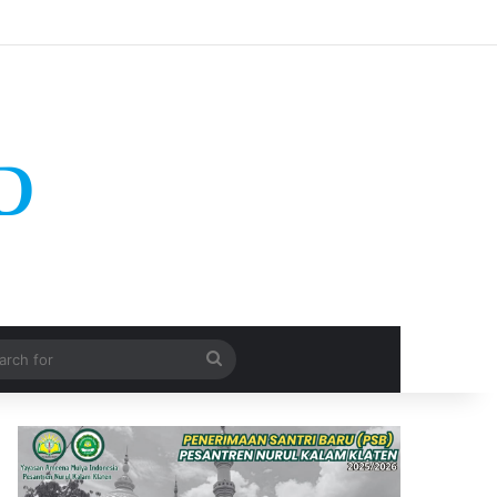
Search
for