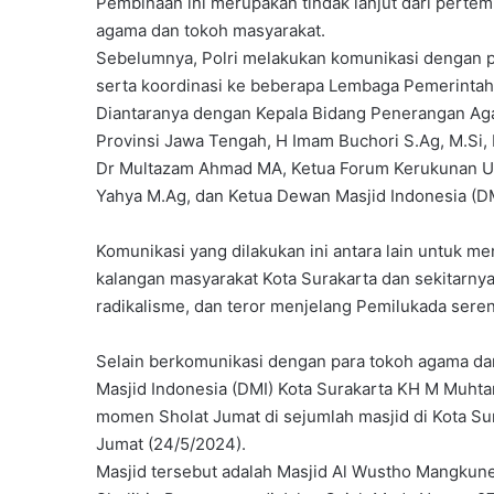
Pembinaan ini merupakan tindak lanjut dari perte
agama dan tokoh masyarakat.
Sebelumnya, Polri melakukan komunikasi dengan p
serta koordinasi ke beberapa Lembaga Pemerintah
Diantaranya dengan Kepala Bidang Penerangan Ag
Provinsi Jawa Tengah, H Imam Buchori S.Ag, M.Si,
Dr Multazam Ahmad MA, Ketua Forum Kerukunan U
Yahya M.Ag, dan Ketua Dewan Masjid Indonesia (D
Komunikasi yang dilakukan ini antara lain untuk m
kalangan masyarakat Kota Surakarta dan sekitarny
radikalisme, dan teror menjelang Pemilukada sere
Selain berkomunikasi dengan para tokoh agama da
Masjid Indonesia (DMI) Kota Surakarta KH M Muht
momen Sholat Jumat di sejumlah masjid di Kota Sur
Jumat (24/5/2024).
Masjid tersebut adalah Masjid Al Wustho Mangkune