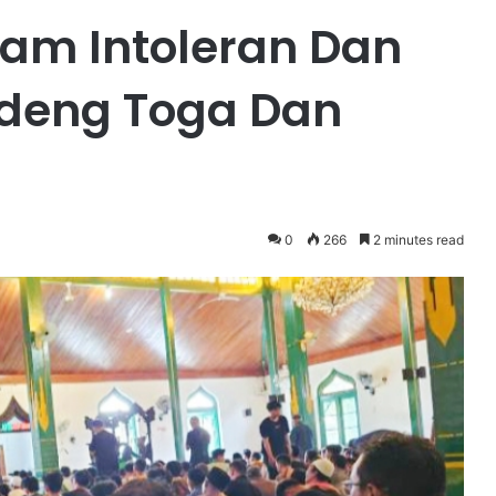
ham Intoleran Dan
deng Toga Dan
0
266
2 minutes read