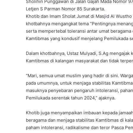
Sholihin Punggawan di Jalan Gajah Mada Nomor 97 S
Letjen S Parman Nomor 85 Surakarta.
Khotib dan Imam Sholat Jumat di Masjid Al Wustho
khotbahnya mengangkat tema “Pentingnya menangka
serta mempertebal toleransi antar umat beragama 
Kamtibmas yang kondusif menjelang Pemilukada se
Dalam khotbahnya, Ustaz Mulyadi, S.Ag mengajak k
Kamtibmas di kalangan masyarakat dan tidak terpe
“Mari, semua umat muslim yang hadir di sini. War
pada umumnya, untuk menjaga stabilitas Kamtibma
masuknya penyebaran pengaruh intoleransi, paham
Pemilukada serentak tahun 2024,” ajaknya.
Khotib juga menyampaikan imbauan kepada jamaah 
beragama dan menjaga stabilitas Kamtibmas di ka
paham intoleransi, radikalisme dan teror Pasca P