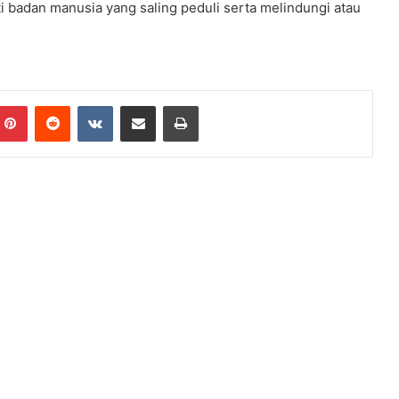
i badan manusia yang saling peduli serta melindungi atau
Pinterest
Reddit
VKontakte
Share via Email
Print