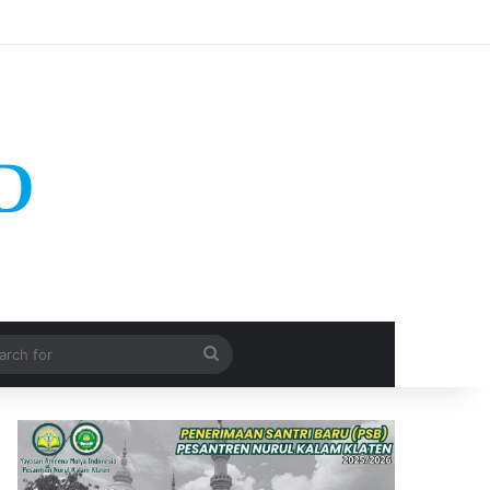
Search
for