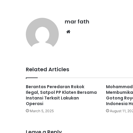
mar fath
We
bsi
te
Related Articles
Berantas Peredaran Rokok
Mohammad 
Ilegal, Satpol PP Klaten Bersama
Membumikan
Instansi Terkait Lakukan
Gotong Roy
Operasi
Indonesia H
March 5, 2025
August 11, 20
Leave a Reply