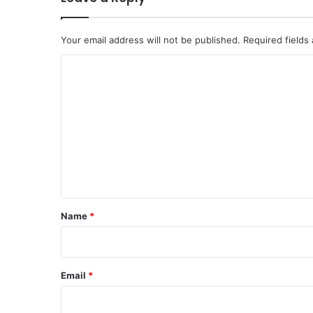
Your email address will not be published.
Required fields
C
o
m
m
e
n
t
Name
*
Email
*