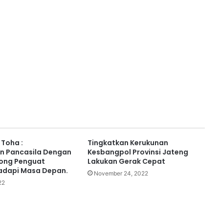
Toha :
Tingkatkan Kerukunan
 Pancasila Dengan
Kesbangpol Provinsi Jateng
ong Penguat
Lakukan Gerak Cepat
adapi Masa Depan.
November 24, 2022
22