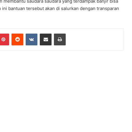
in membantu saudara saudara yang terdampak banjir bisa
ini bantuan tersebut akan di salurkan dengan transparan
Pinterest
Reddit
VKontakte
Share via Email
Print