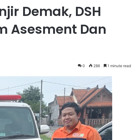
njir Demak, DSH
im Asesment Dan
0
286
1 minute read