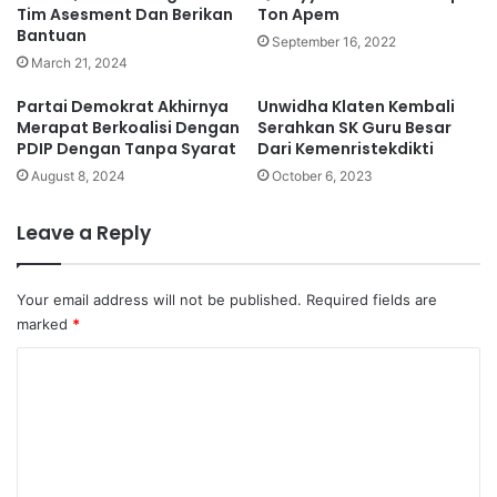
Tim Asesment Dan Berikan
Ton Apem
Bantuan
September 16, 2022
March 21, 2024
Partai Demokrat Akhirnya
Unwidha Klaten Kembali
Merapat Berkoalisi Dengan
Serahkan SK Guru Besar
PDIP Dengan Tanpa Syarat
Dari Kemenristekdikti
August 8, 2024
October 6, 2023
Leave a Reply
Your email address will not be published.
Required fields are
marked
*
C
o
m
m