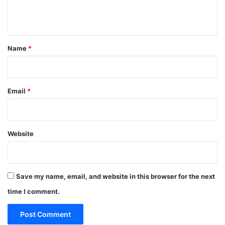
e
n
t
Name
*
Email
*
Website
Save my name, email, and website in this browser for the next
time I comment.