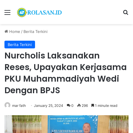
Menu
S
Home
/
Berita Terkini
Berita Terkini
Nurcholis Laksanakan
Reses, Upayakan Kerjasama
PKU Muhammadiyah Wedi
Dengan BPJS
mar fath
January 25, 2024
0
296
1 minute read