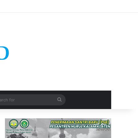
Search
for