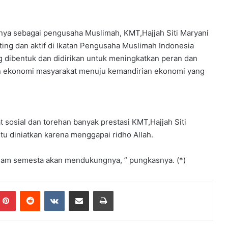
nya sebagai pengusaha Muslimah, KMT,Hajjah Siti Maryani
ing dan aktif di Ikatan Pengusaha Muslimah Indonesia
 dibentuk dan didirikan untuk meningkatkan peran dan
n ekonomi masyarakat menuju kemandirian ekonomi yang
t sosial dan torehan banyak prestasi KMT,Hajjah Siti
u diniatkan karena menggapai ridho Allah.
h alam semesta akan mendukungnya, ” pungkasnya. (*)
Pinterest
Reddit
VKontakte
Share via Email
Print