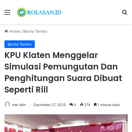
Menu
S
Home
/
Berita Terkini
Berita Terkini
KPU Klaten Menggelar
Simulasi Pemungutan Dan
Penghitungan Suara Dibuat
Seperti Riil
mar fath
December 27, 2023
0
274
1 minute read