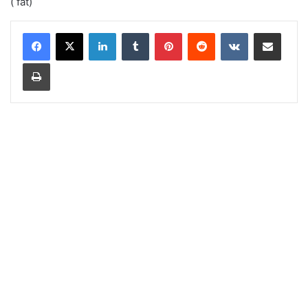
( fat)
LinkedIn
Tumblr
Pinterest
Reddit
VKontakte
Share via Email
Print