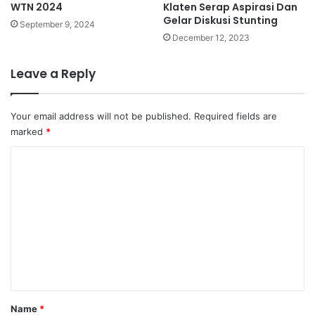
WTN 2024
Klaten Serap Aspirasi Dan
Gelar Diskusi Stunting
September 9, 2024
December 12, 2023
Leave a Reply
Your email address will not be published.
Required fields are
marked
*
C
o
m
m
e
n
t
Name
*