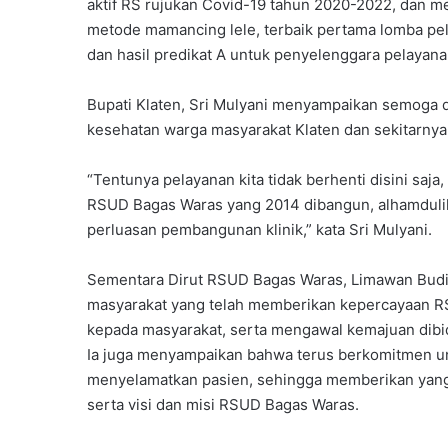
aktif RS rujukan Covid-19 tahun 2020-2022, dan 
metode mamancing lele, terbaik pertama lomba pe
dan hasil predikat A untuk penyelenggara pelayanan
Bupati Klaten, Sri Mulyani menyampaikan semoga 
kesehatan warga masyarakat Klaten dan sekitarnya
“Tentunya pelayanan kita tidak berhenti disini sa
RSUD Bagas Waras yang 2014 dibangun, alhamdulil
perluasan pembangunan klinik,” kata Sri Mulyani.
Sementara Dirut RSUD Bagas Waras, Limawan Bud
masyarakat yang telah memberikan kepercayaan 
kepada masyarakat, serta mengawal kemajuan dibi
Ia juga menyampaikan bahwa terus berkomitmen u
menyelamatkan pasien, sehingga memberikan yang
serta visi dan misi RSUD Bagas Waras.