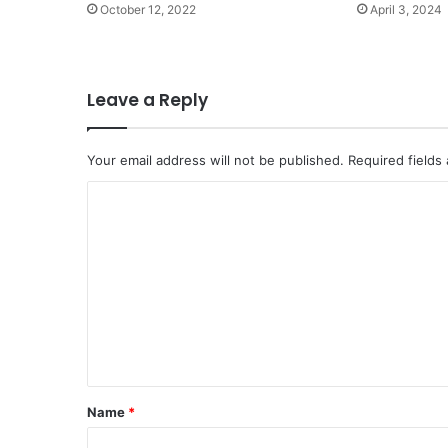
October 12, 2022
April 3, 2024
Leave a Reply
Your email address will not be published.
Required fields
C
o
m
m
e
n
t
Name
*