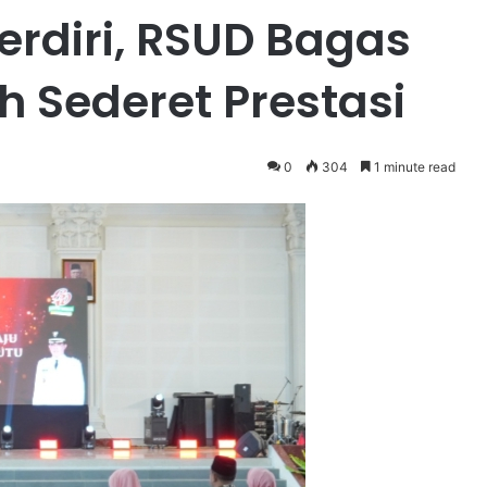
rdiri, RSUD Bagas
h Sederet Prestasi
0
304
1 minute read