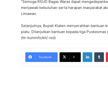
“Semoga RSUD Bagas Waras dapat mengedepankan 
menjawab kebutuhan serta harapan masyarakat akan
Limawan.
Selanjutnya, Bupati Klaten menyerahkan bantuan k
piatu. Dilanjutkan bantuan kepada tiga Puskesmas
(ttr-kominfo/klt/ red)
LinkedIn
Tumblr
Facebook
X