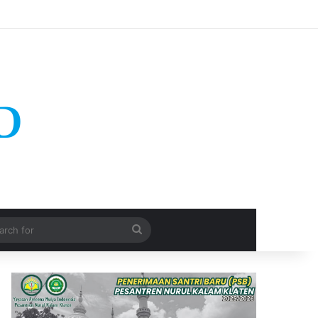
Search
for