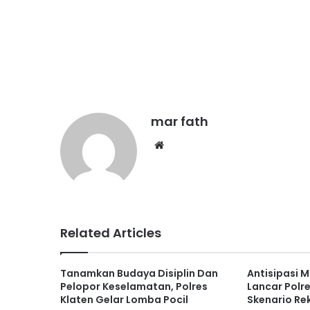
mar fath
We
bsi
te
Related Articles
Tanamkan Budaya Disiplin Dan
Antisipasi 
Pelopor Keselamatan, Polres
Lancar Polr
Klaten Gelar Lomba Pocil
Skenario Re