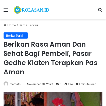
Menu
S
Home
/
Berita Terkini
Berita Terkini
Berikan Rasa Aman Dan
Sehat Bagi Pembeli, Pasar
Gedhe Klaten Terapkan Pas
Aman
mar fath
November 28, 2023
0
274
1 minute read