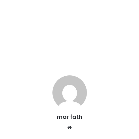
mar fath
We
bsi