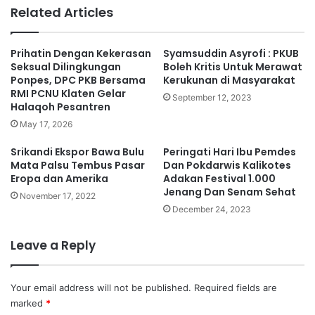
te
Related Articles
Prihatin Dengan Kekerasan
Syamsuddin Asyrofi : PKUB
Seksual Dilingkungan
Boleh Kritis Untuk Merawat
Ponpes, DPC PKB Bersama
Kerukunan di Masyarakat
RMI PCNU Klaten Gelar
September 12, 2023
Halaqoh Pesantren
May 17, 2026
Srikandi Ekspor Bawa Bulu
Peringati Hari Ibu Pemdes
Mata Palsu Tembus Pasar
Dan Pokdarwis Kalikotes
Eropa dan Amerika
Adakan Festival 1.000
Jenang Dan Senam Sehat
November 17, 2022
December 24, 2023
Leave a Reply
Your email address will not be published.
Required fields are
marked
*