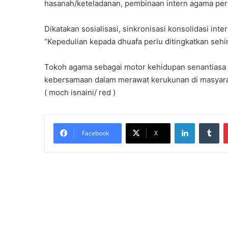
hasanah/keteladanan, pembinaan intern agama perl
Dikatakan sosialisasi, sinkronisasi konsolidasi i
“Kepedulian kepada dhuafa perlu ditingkatkan seh
Tokoh agama sebagai motor kehidupan senantia
kebersamaan dalam merawat kerukunan di masyara
( moch isnaini/ red )
LinkedIn
Tumblr
Facebook
X