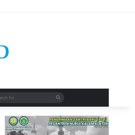
Search
for