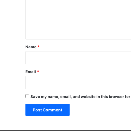
m
m
e
n
t
Name
*
Email
*
Save my name, email, and website in this browser for