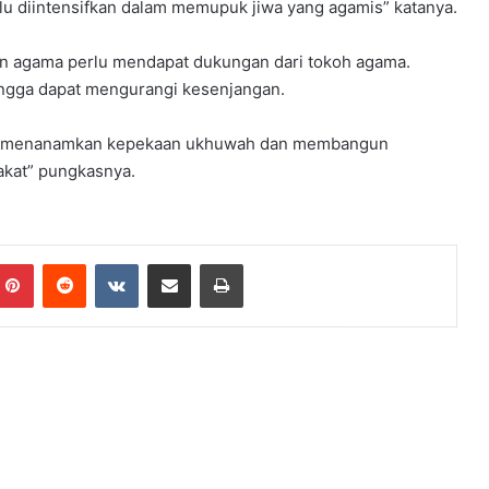
u diintensifkan dalam memupuk jiwa yang agamis” katanya.
ntern agama perlu mendapat dukungan dari tokoh agama.
ingga dapat mengurangi kesenjangan.
sa menanamkan kepekaan ukhuwah dan membangun
kat” pungkasnya.
Pinterest
Reddit
VKontakte
Share via Email
Print