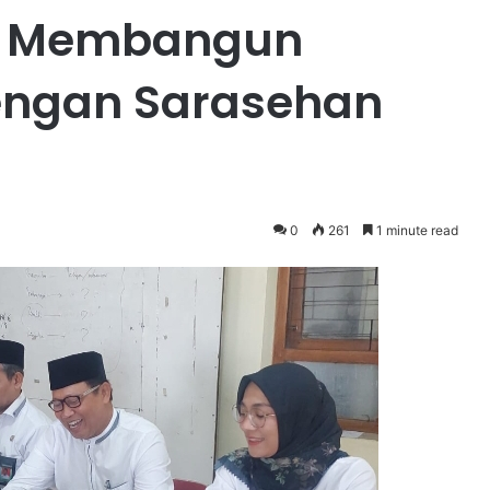
: Membangun
ngan Sarasehan
0
261
1 minute read