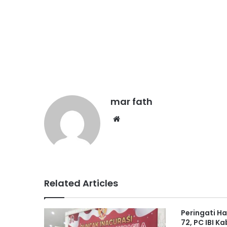
mar fath
We
bsi
te
Related Articles
Peringati Ha
72, PC IBI K