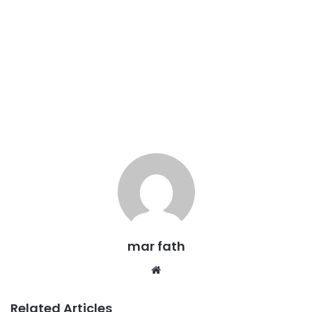
mar fath
We
bsi
te
Related Articles