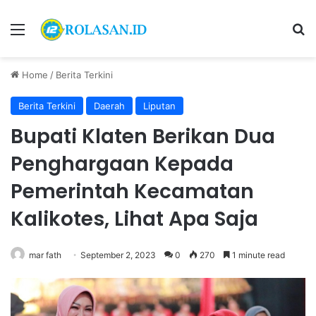
Menu
S
Home
/
Berita Terkini
Berita Terkini
Daerah
Liputan
Bupati Klaten Berikan Dua
Penghargaan Kepada
Pemerintah Kecamatan
Kalikotes, Lihat Apa Saja
mar fath
September 2, 2023
0
270
1 minute read