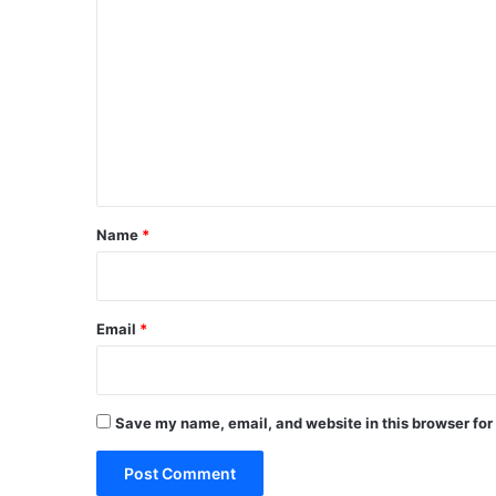
o
m
m
e
n
t
Name
*
Email
*
Save my name, email, and website in this browser for