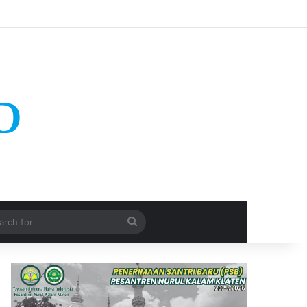
Search
for