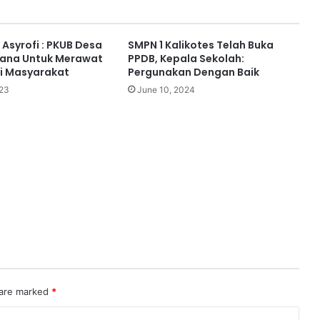
Asyrofi : PKUB Desa
SMPN 1 Kalikotes Telah Buka
rana Untuk Merawat
PPDB, Kepala Sekolah:
i Masyarakat
Pergunakan Dengan Baik
023
June 10, 2024
 are marked
*