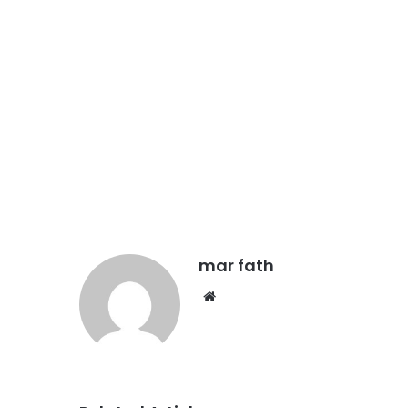
mar fath
We
bsi
te