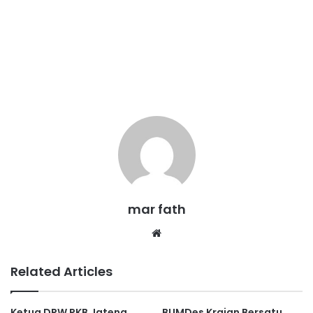
mar fath
We
bsi
te
Related Articles
Ketua DPW PKB Jateng
BUMDes Krajan Bersatu