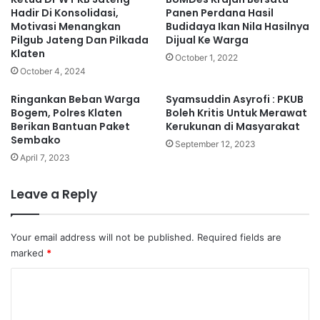
Hadir Di Konsolidasi,
Panen Perdana Hasil
Motivasi Menangkan
Budidaya Ikan Nila Hasilnya
Pilgub Jateng Dan Pilkada
Dijual Ke Warga
Klaten
October 1, 2022
October 4, 2024
Ringankan Beban Warga
Syamsuddin Asyrofi : PKUB
Bogem, Polres Klaten
Boleh Kritis Untuk Merawat
Berikan Bantuan Paket
Kerukunan di Masyarakat
Sembako
September 12, 2023
April 7, 2023
Leave a Reply
Your email address will not be published.
Required fields are
marked
*
C
o