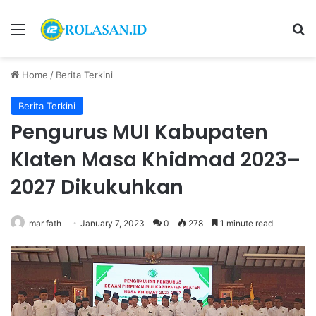
Menu
S
Home
/
Berita Terkini
Berita Terkini
Pengurus MUI Kabupaten
Klaten Masa Khidmad 2023–
2027 Dikukuhkan
mar fath
January 7, 2023
0
278
1 minute read