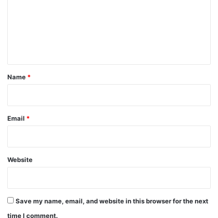
m
m
e
n
t
Name
*
Email
*
Website
Save my name, email, and website in this browser for the next
time I comment.