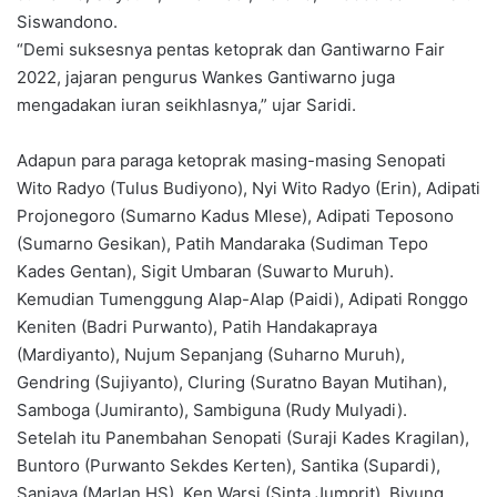
Siswandono.
“Demi suksesnya pentas ketoprak dan Gantiwarno Fair
2022, jajaran pengurus Wankes Gantiwarno juga
mengadakan iuran seikhlasnya,” ujar Saridi.
Adapun para paraga ketoprak masing-masing Senopati
Wito Radyo (Tulus Budiyono), Nyi Wito Radyo (Erin), Adipati
Projonegoro (Sumarno Kadus Mlese), Adipati Teposono
(Sumarno Gesikan), Patih Mandaraka (Sudiman Tepo
Kades Gentan), Sigit Umbaran (Suwarto Muruh).
Kemudian Tumenggung Alap-Alap (Paidi), Adipati Ronggo
Keniten (Badri Purwanto), Patih Handakapraya
(Mardiyanto), Nujum Sepanjang (Suharno Muruh),
Gendring (Sujiyanto), Cluring (Suratno Bayan Mutihan),
Samboga (Jumiranto), Sambiguna (Rudy Mulyadi).
Setelah itu Panembahan Senopati (Suraji Kades Kragilan),
Buntoro (Purwanto Sekdes Kerten), Santika (Supardi),
Sanjaya (Marlan HS), Ken Warsi (Sinta Jumprit), Biyung