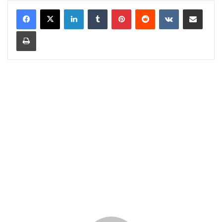
LinkedIn
Tumblr
Pinterest
Reddit
VKontakte
Share via Email
Print