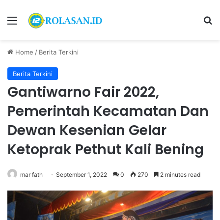
Menu
S
Home
/
Berita Terkini
Berita Terkini
Gantiwarno Fair 2022,
Pemerintah Kecamatan Dan
Dewan Kesenian Gelar
Ketoprak Pethut Kali Bening
mar fath
September 1, 2022
0
270
2 minutes read