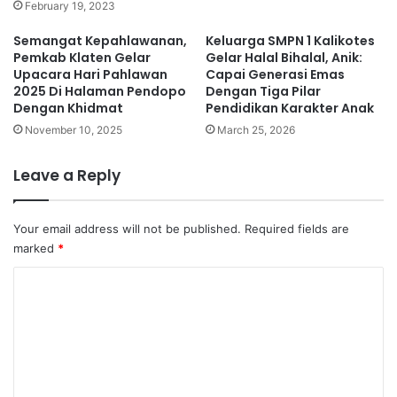
February 19, 2023
Semangat Kepahlawanan,
Keluarga SMPN 1 Kalikotes
Pemkab Klaten Gelar
Gelar Halal Bihalal, Anik:
Upacara Hari Pahlawan
Capai Generasi Emas
2025 Di Halaman Pendopo
Dengan Tiga Pilar
Dengan Khidmat
Pendidikan Karakter Anak
November 10, 2025
March 25, 2026
Leave a Reply
Your email address will not be published.
Required fields are
marked
*
C
o
m
m
e