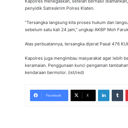
Kapolres menegaskan, setelah berhasil diamankan,
penyidik Satreskrim Polres Klaten.
“Tersangka langsung kita proses hukum dan langs
sebelum satu kali 24 jam,” ungkap AKBP Moh Faruk
Atas perbuatannya, tersangka dijerat Pasal 476 
Kapolres juga mengimbau masyarakat agar lebih ber
keramaian. Penggunaan kunci pengaman tambahan d
kendaraan bermotor. (ist/red)
LinkedIn
Tumblr
Facebook
X