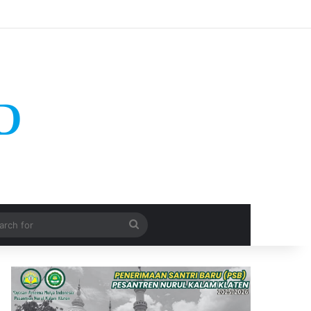
Search
for