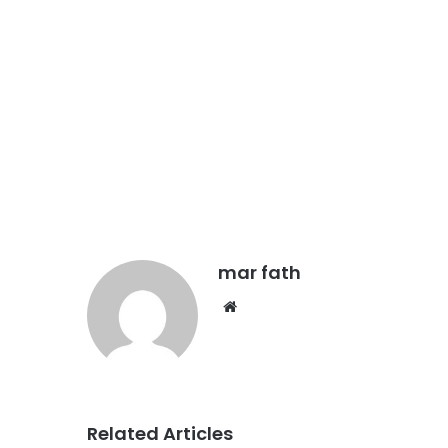
mar fath
We
bsi
te
Related Articles