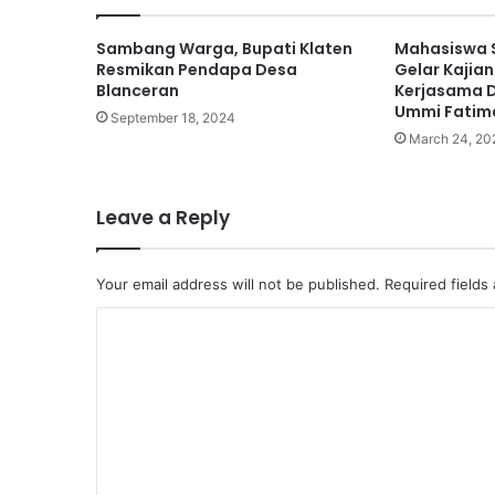
Sambang Warga, Bupati Klaten
Mahasiswa 
Resmikan Pendapa Desa
Gelar Kaji
Blanceran
Kerjasama 
Ummi Fatima
September 18, 2024
March 24, 20
Leave a Reply
Your email address will not be published.
Required fields
C
o
m
m
e
n