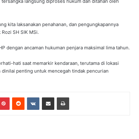
 tersangka langsung diproses hukum dan ditahan oleh
ung kita laksanakan penahanan, dan pengungkapannya
 Rozi SH SIK MSi.
KUHP dengan ancaman hukuman penjara maksimal lima tahun.
hati-hati saat memarkir kendaraan, terutama di lokasi
inilai penting untuk mencegah tindak pencurian
Pinterest
Reddit
VKontakte
Share via Email
Print