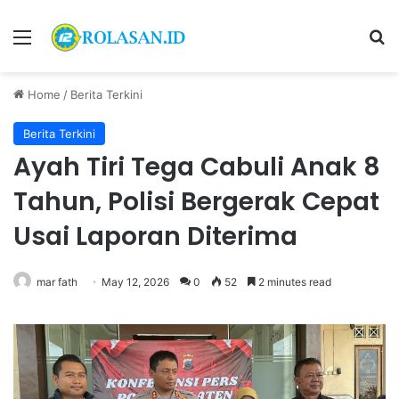
Menu
S
Home
/
Berita Terkini
Berita Terkini
Ayah Tiri Tega Cabuli Anak 8
Tahun, Polisi Bergerak Cepat
Usai Laporan Diterima
mar fath
May 12, 2026
0
52
2 minutes read