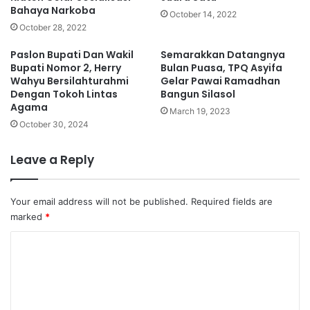
Bahaya Narkoba
October 14, 2022
October 28, 2022
Paslon Bupati Dan Wakil
Semarakkan Datangnya
Bupati Nomor 2, Herry
Bulan Puasa, TPQ Asyifa
Wahyu Bersilahturahmi
Gelar Pawai Ramadhan
Dengan Tokoh Lintas
Bangun Silasol
Agama
March 19, 2023
October 30, 2024
Leave a Reply
Your email address will not be published.
Required fields are
marked
*
C
o
m
m