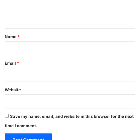
e
n
t
Name
*
Email
*
Website
Save my name, email, and website in this browser for the next
time I comment.