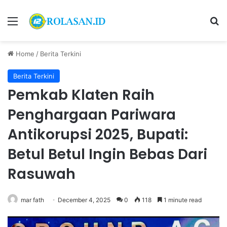
Menu
S
Home
/
Berita Terkini
Berita Terkini
Pemkab Klaten Raih
Penghargaan Pariwara
Antikorupsi 2025, Bupati:
Betul Betul Ingin Bebas Dari
Rasuwah
mar fath
December 4, 2025
0
118
1 minute read