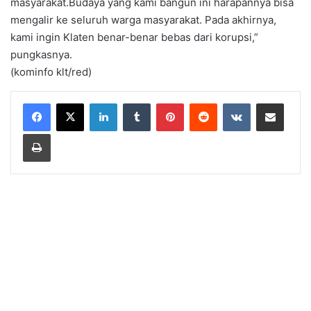
masyarakat.Budaya yang kami bangun ini harapannya bisa
mengalir ke seluruh warga masyarakat. Pada akhirnya,
kami ingin Klaten benar-benar bebas dari korupsi,”
pungkasnya.
(kominfo klt/red)
LinkedIn
Tumblr
Pinterest
Reddit
VKontakte
Share via Email
Print