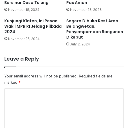
Bersinar Desa Tulung
Pas Aman
November 15, 2024
November 28, 2023
Kunjungi Klaten, Ini Pesan
Segera Dibuka Rest Area
Wakil MPR RI Jelang Pilkada
Belangwetan,
2024
Penyempurnaan Bangunan
Dikebut
November 26, 2024
July 2, 2024
Leave a Reply
Your email address will not be published.
Required fields are
marked
*
C
o
m
m
e