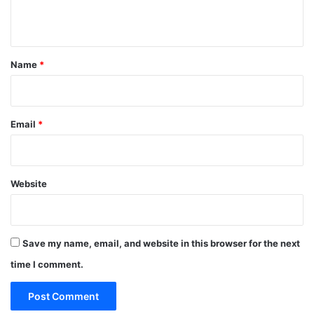
n
t
Name
*
Email
*
Website
Save my name, email, and website in this browser for the next
time I comment.