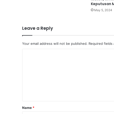
Keputusan M
May 5, 2024
Leave a Reply
Your email address will not be published.
Required fields
C
o
m
m
e
n
t
Name
*