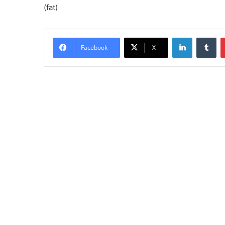
(fat)
LinkedIn
Tumblr
Facebook
X