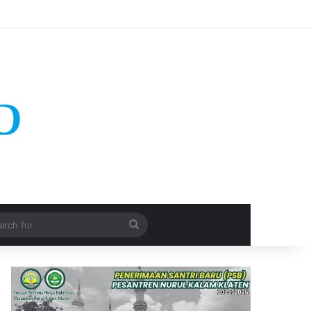
Search
for