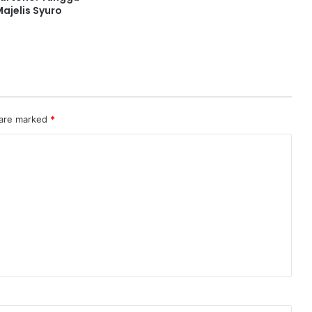
ajelis Syuro
 are marked
*