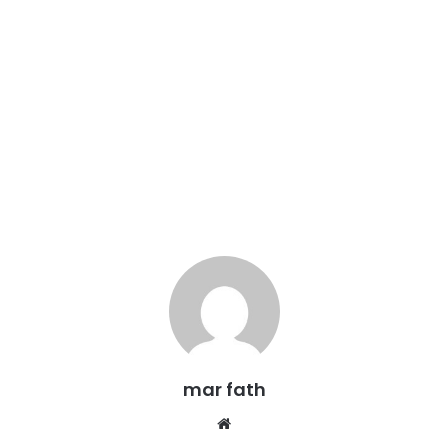
mar fath
We
bsi