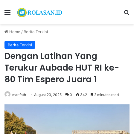
Menu
S
Home
/
Berita Terkini
Berita Terkini
Dengan Latihan Yang
Terukur Aubade HUT RI ke-
80 Tim Espero Juara 1
mar fath
August 23, 2025
0
342
2 minutes read