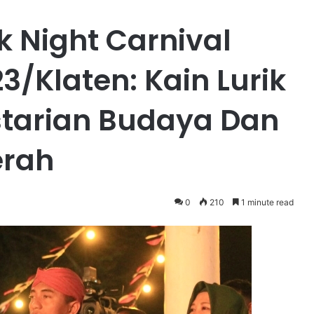
ik Night Carnival
3/Klaten: Kain Lurik
starian Budaya Dan
rah
0
210
1 minute read