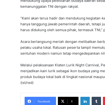
mendukung upaya pelestarian budaya daerah sebaga
kemanunggalan TNI dengan rakyat.
“Kami akan terus hadir dan mendukung kegiatan-kegi
hanya tanggung jawab pemerintah daerah, tetapi j
harus didukung oleh semua pihak, termasuk TNI,”
Acara berlangsung meriah dengan melibatkan berba
pelaku usaha lokal. Ratusan peserta tampil memuk
sentuhan modern namun tetap mengedepankan nilai-
Melalui pelaksanaan Klaten Lurik Night Carnival,
menjadikan kain lurik sebagai ikon budaya yang m
produk budaya lokal baik di tingkat nasional maupu
(ist/red)
LinkedIn
Tumblr
Facebook
X