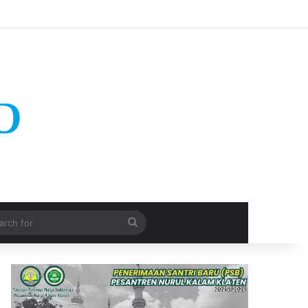
Search
for