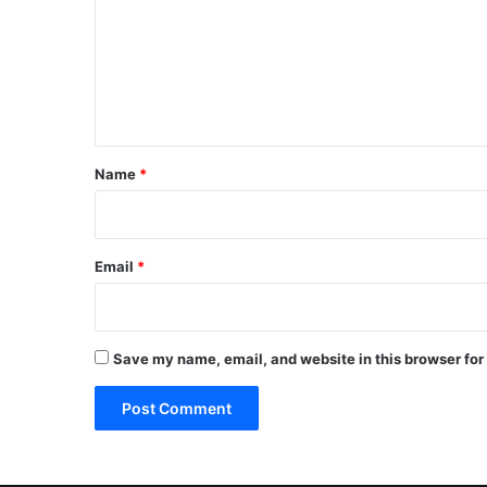
m
m
e
n
t
Name
*
Email
*
Save my name, email, and website in this browser for