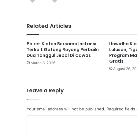
te
Related Articles
Polres Klaten Bersama Instansi
Unwidha Kla
Terkait Gotong Royong Perbaiki
Lulusan, Tig
Dua Tanggul Jebol Di Cawas
Program Ma
Gratis
March 8, 2026
August 26, 2
Leave a Reply
Your email address will not be published.
Required fields
C
o