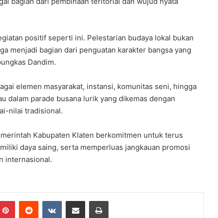
i bagian dari pembinaan teritorial dan wujud nyata
atan positif seperti ini. Pelestarian budaya lokal bukan
uga menjadi bagian dari penguatan karakter bangsa yang
 pungkas Dandim.
gai elemen masyarakat, instansi, komunitas seni, hingga
au dalam parade busana lurik yang dikemas dengan
nilai tradisional.
 Pemerintah Kabupaten Klaten berkomitmen untuk terus
emiliki daya saing, serta memperluas jangkauan promosi
n internasional.
Pinterest
Reddit
VKontakte
Share via Email
Print