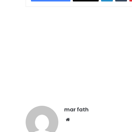
mar fath
We
bsi