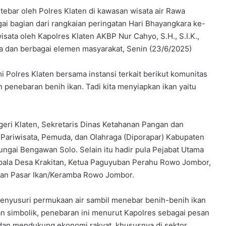
itebar oleh Polres Klaten di kawasan wisata air Rawa
ai bagian dari rangkaian peringatan Hari Bhayangkara ke-
isata oleh Kapolres Klaten AKBP Nur Cahyo, S.H., S.I.K.,
da dan berbagai elemen masyarakat, Senin (23/6/2025)
i Polres Klaten bersama instansi terkait berikut komunitas
penebaran benih ikan. Tadi kita menyiapkan ikan yaitu
egeri Klaten, Sekretaris Dinas Ketahanan Pangan dan
 Pariwisata, Pemuda, dan Olahraga (Diporapar) Kabupaten
Sungai Bengawan Solo. Selain itu hadir pula Pejabat Utama
epala Desa Krakitan, Ketua Paguyuban Perahu Rowo Jombor,
an Pasar Ikan/Keramba Rowo Jombor.
menyusuri permukaan air sambil menebar benih-benih ikan
atan simbolik, penebaran ini menurut Kapolres sebagai pesan
dan mendukung ekonomi rakyat, khususnya di sektor