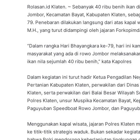
Rolasan.id Klaten. ~ Sebanyak 40 ribu benih ikan d
Jombor, Kecamatan Bayat, Kabupaten Klaten, sebag
79. Penebaran dilakukan langsung dari atas kapal w
M.H., yang turut didampingi oleh jajaran Forkopim
“Dalam rangka Hari Bhayangkara ke-79, hari ini kam
masyarakat yang ada di rowo Jombor melaksanakan 
ikan nila sejumlah 40 ribu benih,” kata Kapolres
Dalam kegiatan ini turut hadir Ketua Pengadilan N
Pertanian Kabupaten Klaten, perwakilan dari Dinas
Klaten, serta perwakilan dari Balai Besar Wilayah 
Polres Klaten, unsur Muspika Kecamatan Bayat, K
Paguyuban Speedboat Rowo Jombor, dan Paguyub
Menggunakan kapal wisata, jajaran Polres Klaten 
ke titik-titik strategis waduk. Bukan sekadar kegi
bahwa Polri mendorong keberlanjutan lingkungan 