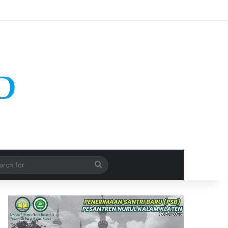
Search
for