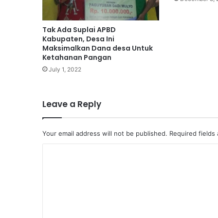
Tak Ada Suplai APBD
Kabupaten, Desa Ini
Maksimalkan Dana desa Untuk
Ketahanan Pangan
July 1, 2022
Leave a Reply
Your email address will not be published.
Required fields
C
o
m
m
e