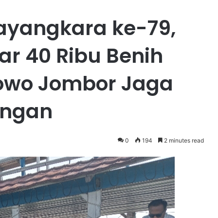
hayangkara ke-79,
ar 40 Ribu Benih
Rowo Jombor Jaga
ungan
0
194
2 minutes read