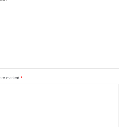
 are marked
*