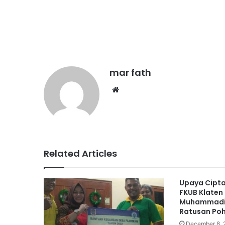
mar fath
We
bsi
te
Related Articles
Upaya Cipta
FKUB Klaten
Muhammadiy
Ratusan Poh
December 8, 