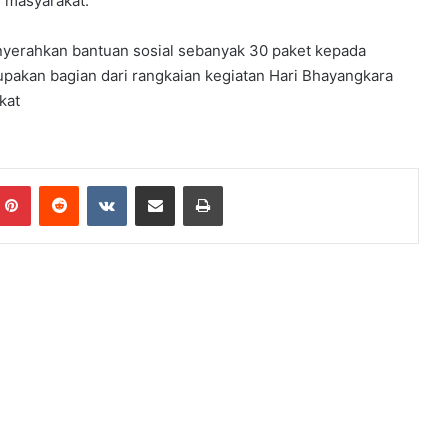
 masyarakat.
nyerahkan bantuan sosial sebanyak 30 paket kepada
pakan bagian dari rangkaian kegiatan Hari Bhayangkara
kat
Pinterest
Reddit
VKontakte
Share via Email
Print