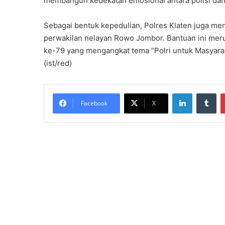
membangun kedekatan emosional antara polisi dan
Sebagai bentuk kepedulian, Polres Klaten juga me
perwakilan nelayan Rowo Jombor. Bantuan ini meru
ke-79 yang mengangkat tema “Polri untuk Masyara
(ist/red)
LinkedIn
Tumblr
Facebook
X