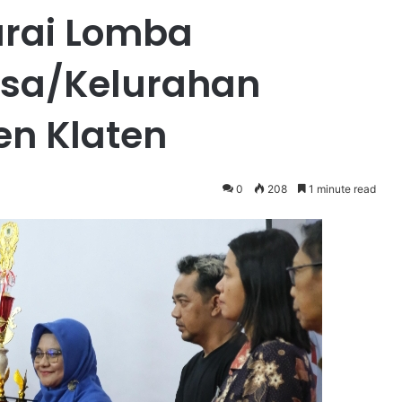
arai Lomba
esa/Kelurahan
en Klaten
0
208
1 minute read