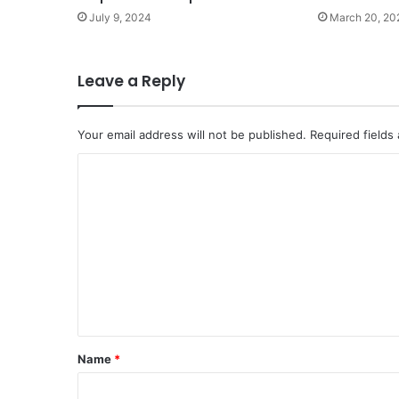
July 9, 2024
March 20, 20
Leave a Reply
Your email address will not be published.
Required fields
C
o
m
m
e
n
t
Name
*