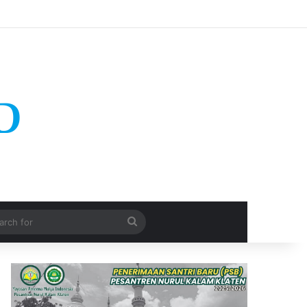
Search
for