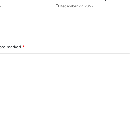
25
December 27, 2022
 are marked
*