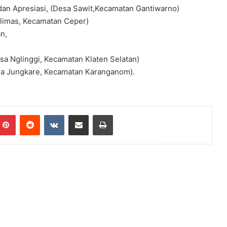
 dan Apresiasi, (Desa Sawit,Kecamatan Gantiwarno)
Dlimas, Kecamatan Ceper)
n,
sa Nglinggi, Kecamatan Klaten Selatan)
sa Jungkare, Kecamatan Karanganom).
Pinterest
Reddit
VKontakte
Share via Email
Print